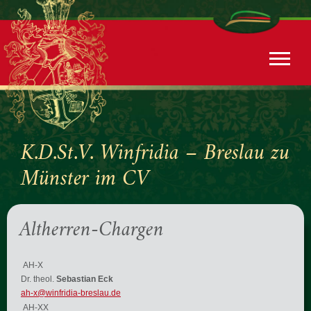
K.D.St.V. Winfridia – Breslau zu
Münster im CV
Altherren-Chargen
AH-X
Dr. theol.
Sebastian Eck
ah-x@winfridia-breslau.de
AH-XX