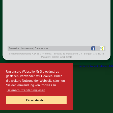
Startseite
|
Impressum
|
Datenschutz
Studentenverbindung K.D.St.V. Winfridia – Breslau zu Münster im CV | Bergstr. 73 | 48143
Münster | Telefon 0251-44044
powered by webEdition CMS
Um unsere Webseite für Sie optimal zu
gestalten, verwenden wir Cookies. Durch
die weitere Nutzung der Webseite stimmen
Sie der Verwendung von Cookies zu.
Datenschutzerklärung lesen
Einverstanden!